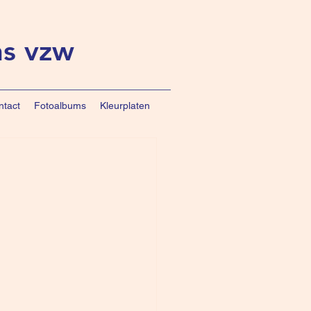
ns vzw
ntact
Fotoalbums
Kleurplaten